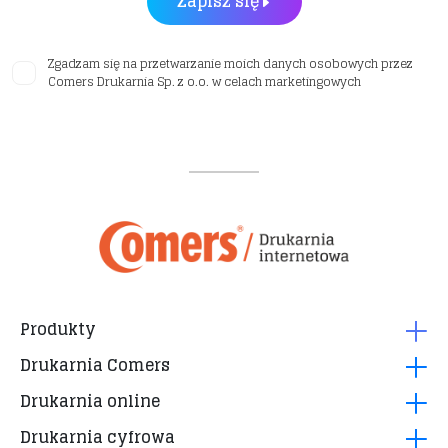
Zapisz się
Zgadzam się na przetwarzanie moich danych osobowych przez
Comers Drukarnia Sp. z o.o. w celach marketingowych
Produkty
Drukarnia Comers
Roll up 24h
Drukarnia online
Wizytówki cyfrowe 24h
Pytania i odpowiedzi
Plakaty 24h
Drukarnia cyfrowa
Regulamin
Jak przygotować projekt?