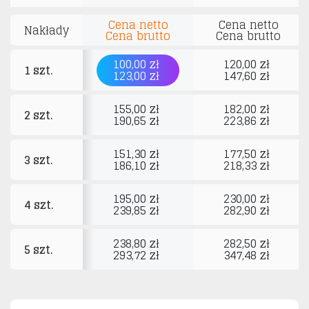
Cena netto
Cena netto
Nakłady
Cena brutto
Cena brutto
100,00 zł
120,00 zł
1 szt.
123,00 zł
147,60 zł
155,00 zł
182,00 zł
2 szt.
190,65 zł
223,86 zł
151,30 zł
177,50 zł
3 szt.
186,10 zł
218,33 zł
195,00 zł
230,00 zł
4 szt.
239,85 zł
282,90 zł
238,80 zł
282,50 zł
5 szt.
293,72 zł
347,48 zł