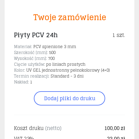
Twoje zamówienie
Płyty PCV 24h
1 szt.
Materiał:
PCV spienione 3 mm
Szerokość [mm]:
500
Wysokość [mm]:
700
Cięcie użytków:
po liniach prostych
Kolor:
UV GEL jednostronny pełnokolorowy (4+0)
Termin realizacji:
Standard - 3 dni
Nakład:
1
Dodaj pliki do druku
Koszt druku
(netto)
100,00 zł
VAT 23%
23,00 zł