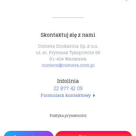
Kalkulator druku cyfrowego 24h
Polityka prywatności
Terminy realizacji
Formy płatności
Pieczątki 24h
Certyfikaty
Cennik projektów
Park maszynowy
Płyty PCV 24h
Reklamacje
Technologia druku
Skontaktuj się z nami
Pianki FOAM 24h
Dostawy
Fototapety
Oferty pracy
Comers Drukarnia Sp. z o.o.
ul. al. Prymasa Tysiąclecia 66
Folie samoprzylepne
O nas
01-424 Warszawa
Facebook
comers@comers.com.pl
Torby papierowe z nadrukiem
Infolinia
22 877 42 09
Formularz kontaktowy
Polityka prywatności