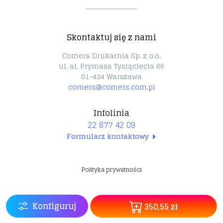
Pieczątki 24h
Certyfikaty
Cennik projektów
Park maszynowy
Płyty PCV 24h
Reklamacje
Technologia druku
Skontaktuj się z nami
Pianki FOAM 24h
Dostawy
Fototapety
Oferty pracy
Comers Drukarnia Sp. z o.o.
ul. al. Prymasa Tysiąclecia 66
Folie samoprzylepne
O nas
01-424 Warszawa
Facebook
comers@comers.com.pl
Torby papierowe z nadrukiem
Infolinia
22 877 42 09
Formularz kontaktowy
Polityka prywatności
Konfiguruj
350,55 zł