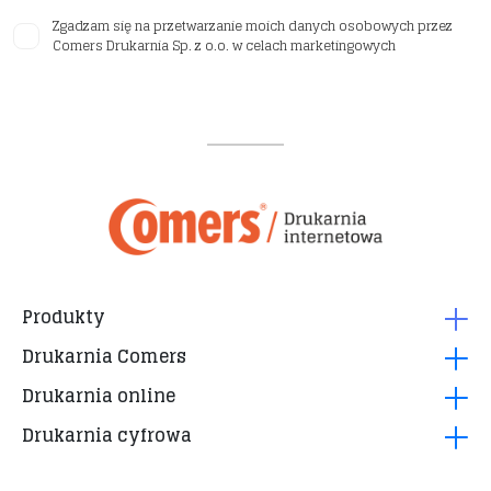
Zgadzam się na przetwarzanie moich danych osobowych przez
Comers Drukarnia Sp. z o.o. w celach marketingowych
Produkty
Drukarnia Comers
Roll up 24h
Drukarnia online
Wizytówki cyfrowe 24h
Pytania i odpowiedzi
Plakaty 24h
Drukarnia cyfrowa
Regulamin
Jak przygotować projekt?
Kalkulator druku cyfrowego 24h
Polityka prywatności
Terminy realizacji
Formy płatności