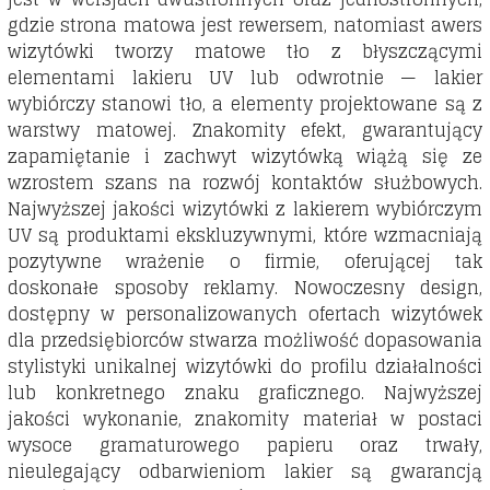
gdzie strona matowa jest rewersem, natomiast awers
wizytówki tworzy matowe tło z błyszczącymi
elementami lakieru UV lub odwrotnie — lakier
wybiórczy stanowi tło, a elementy projektowane są z
warstwy matowej. Znakomity efekt, gwarantujący
zapamiętanie i zachwyt wizytówką wiążą się ze
wzrostem szans na rozwój kontaktów służbowych.
Najwyższej jakości wizytówki z lakierem wybiórczym
UV są produktami ekskluzywnymi, które wzmacniają
pozytywne wrażenie o firmie, oferującej tak
doskonałe sposoby reklamy. Nowoczesny design,
dostępny w personalizowanych ofertach wizytówek
dla przedsiębiorców stwarza możliwość dopasowania
stylistyki unikalnej wizytówki do profilu działalności
lub konkretnego znaku graficznego. Najwyższej
jakości wykonanie, znakomity materiał w postaci
wysoce gramaturowego papieru oraz trwały,
nieulegający odbarwieniom lakier są gwarancją